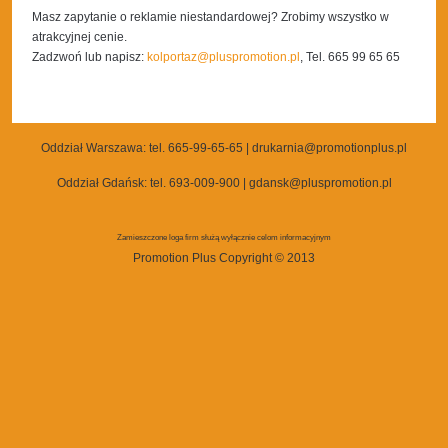
Masz zapytanie o reklamie niestandardowej? Zrobimy wszystko w
atrakcyjnej cenie.
Zadzwoń lub napisz:
kolportaz@pluspromotion.pl
, Tel. 665 99 65 65
Oddział Warszawa:
tel. 665-99-65-65
|
drukarnia@promotionplus.pl
Oddział Gdańsk:
tel. 693-009-900
|
gdansk@pluspromotion.pl
Zamieszczone loga firm służą wyłącznie celom informacyjnym
Promotion Plus Copyright © 2013