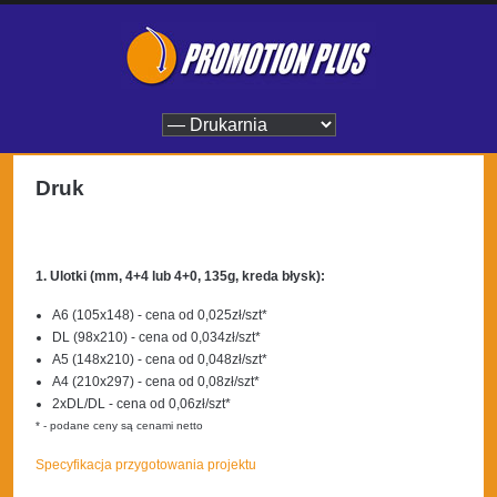
Druk
1. Ulotki (mm, 4+4 lub 4+0, 135g, kreda błysk):
A6 (105x148) - cena od 0,025zł/szt*
DL (98x210) - cena od 0,034zł/szt*
A5 (148x210) - cena od 0,048zł/szt*
A4 (210x297) - cena od 0,08zł/szt*
2xDL/DL - cena od 0,06zł/szt*
* - podane ceny są cenami netto
Specyfikacja przygotowania projektu