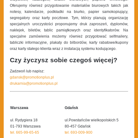
Oferujemy również przygotowanie materiałów biurowych takich jak
notesy, kalendarze, podkładki na biurko, papier samokopiujący,
segregatory oraz karty pocztowe. Tym, którzy planują organizację
specjalnych uroczystości proponujemy druk zaproszeń, dyplomów,
naklejek, biletów, tablic pamiątkowych oraz identyfikatorów. Na
specjalne zamówienia możemy również przygotować selfmailery,
tabliczki informacyjne, plakaty do bilbordów, karty rabatowe/kupony
oraz karty stałego klienta wraz z instalacją systemu kodującego.
Czy życzysz sobie czegoś więcej?
Zadzwoń lub napisz:
gdansk@promotionplus.pl
drukarnia@promotionplus.pl
Warszawa
Gdańsk
ul.
Rydygiera 18
ul.Powstańców wielkopolskich 5
01-793 Warszawa
80-457 Gdańsk
tel. 665-99-65-65
tel. 693-009-900