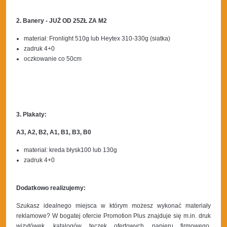
2. Banery - JUŻ OD 25ZŁ ZA M2
materiał: Fronlight 510g lub Heytex 310-330g (siatka)
zadruk 4+0
oczkowanie co 50cm
3. Plakaty:
A3, A2, B2, A1, B1, B3, B0
materiał: kreda błysk100 lub 130g
zadruk 4+0
Dodatkowo realizujemy:
Szukasz idealnego miejsca w którym możesz wykonać materiały
reklamowe? W bogatej ofercie Promotion Plus znajduje się m.in. druk
wizytówek, katalogów, teczek ofertowych, papieru firmowego.