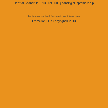
Oddział Gdańsk:
tel. 693-009-900
|
gdansk@pluspromotion.pl
Zamieszczone loga firm służą wyłącznie celom informacyjnym
Promotion Plus Copyright © 2013